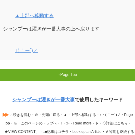
▲上部へ移動する
シャンプーは濯ぎが一番大事の上へ戻ります。
↑( ｀ー´)ノ
Page Top
シャンプーは濯ぎが一番大事
で使用したキーワード
∴続きを読む・＠・先頭に戻る・▲・上部へ移動する・↑・( ｀ー´)ノ・Page
Top・※・このページのトップへ・♪・≫・Read more・♭・◇詳細はこちら・
「★VIEW CONTENT」・□■記事はコチラ・Look up an Article・＃閲覧を継続する